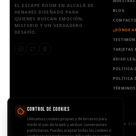
NUESTRAS
EL ESCAPE ROOM EN ALCALÁ DE
BLOG
HENARES DISEÑADO PARA
QUIENES BUSCAN EMOCIÓN,
CONTACT
MISTERIO Y UN VERDADERO
¿DÓNDE A
DESAFÍO.
TESTIMON
TARJETAS
AVISO LEG
POLÍTICA 
POLÍTICA 
TÉRMINOS
CONTROL DE COOKIES
Utilizamos cookies propias y de terceros para
© 2024 BEXCAPER ST
medir el uso de la web y atribuir conversiones
publicitarias. Puedes aceptar todas las cookies o