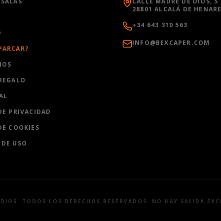
 SALAS
CALLE MADRE DE DIOS, 5
28801 ALCALÁ DE HENAR
+34 643 310 563
O
INFO@BEXCAPER.COM
PARCAR?
IOS
 REGALO
AL
DE PRIVACIDAD
DE COOKIES
 DE USO
UDIOS. TODOS LOS DERECHOS RESERVADOS. NO HAY SALIDA EXC