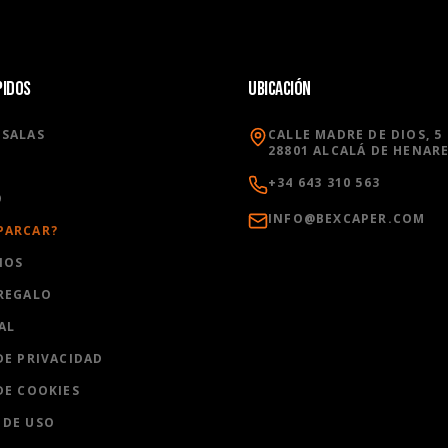
PIDOS
UBICACIÓN
 SALAS
CALLE MADRE DE DIOS, 5
28801 ALCALÁ DE HENAR
+34 643 310 563
O
INFO@BEXCAPER.COM
PARCAR?
IOS
 REGALO
AL
DE PRIVACIDAD
DE COOKIES
 DE USO